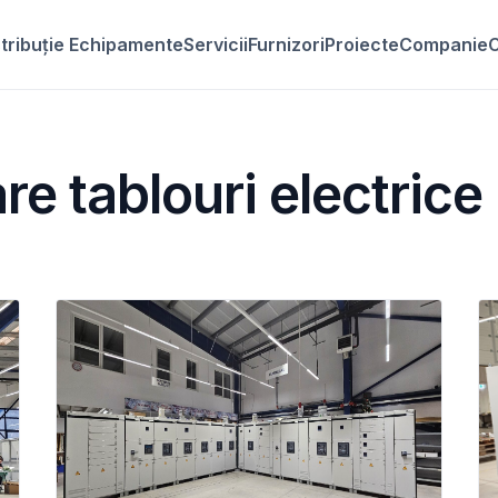
stribuție Echipamente
Servicii
Furnizori
Proiecte
Companie
C
re tablouri electrice