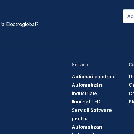
Email
*
e la Electroglobal?
Servicii
Co
Actionări electrice
De
Automatizări
Ca
industriale
C
Iluminat LED
Pl
Servicii Software
pentru
Automatizari