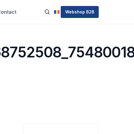
ontact
Webshop B2B
68752508_7548001