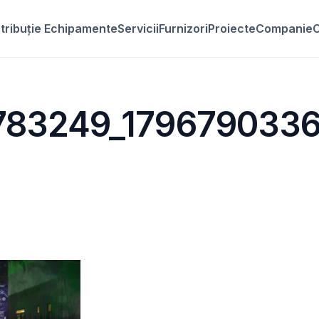
stribuție Echipamente
Servicii
Furnizori
Proiecte
Companie
C
783249_179679033