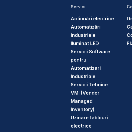
Servicii
Co
Actionări electrice
De
Automatizări
Ca
industriale
C
Iluminat LED
Pl
Servicii Software
pentru
Automatizari
Industriale
Servicii Tehnice
VMI (Vendor
Managed
Inventory)
Uzinare tablouri
electrice