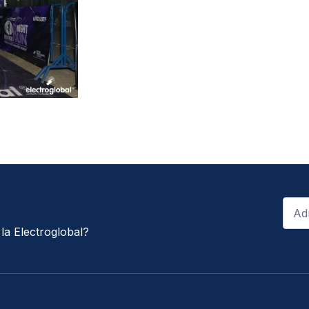
Email
*
e la Electroglobal?