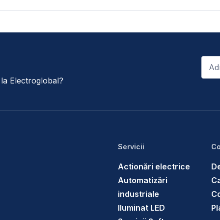
Email
*
e la Electroglobal?
Servicii
Co
Actionări electrice
De
Automatizări
Ca
industriale
C
Iluminat LED
Pl