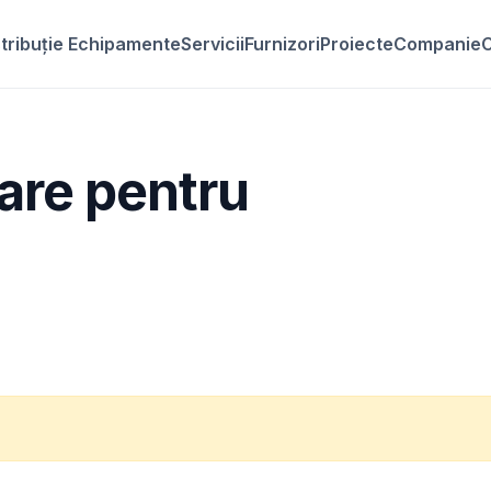
stribuție Echipamente
Servicii
Furnizori
Proiecte
Companie
C
are pentru